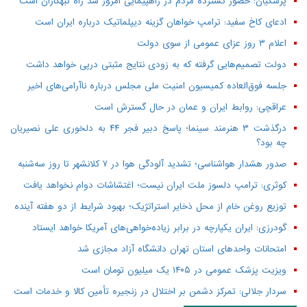
پزشکیان: حضور گسترده مردم در راهپیمایی امروز سد راه تبهکاران است
ادعای کاخ سفید: ترامپ خواهان گزینه دیپلماتیک درباره ایران است
اعلام ۳ روز عزای عمومی از سوی دولت
دولت تصمیم‌هایی گرفته که به زودی نتایج مثبتی درپی خواهد داشت
جلسه فوق‌العاده کمیسیون امنیت ملی مجلس درباره ناآرامی‌های اخیر
عراقچی: روابط ایران و عمان در حال گسترش است
درگذشت ۳ هنرمند سینما؛ پاسخ دبیر فجر ۴۴ به دلخوری علی نصیریان
چه بود؟
صدور هشدار هواشناسی؛ تشدید آلودگی هوا در ۷ کلانشهر تا روز سه‌شنبه
کوثری: ترامپ دلسوز ملت ایران نیست؛ اغتشاشات دوام نخواهد یافت
توزیع روغن خام از محل ذخایر استراتژیک؛ بهبود شرایط از دو هفته آینده
گودرزی: ایران یکپارچه در برابر زیاده‌خواهی‌های آمریکا خواهد ایستاد
امتحانات واحدهای استان تهران دانشگاه آزاد مجازی شد
ویزیت پزشک عمومی در ۱۴۰۵ یک میلیون تومان است
سردار جلالی: تمرکز دشمن بر اختلال در زنجیره تأمین کالا و خدمات است