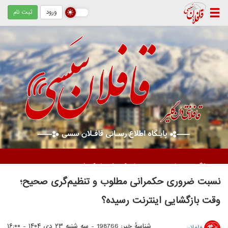
ورود
ثبت نام
دستگیری دو زن متهم / کشف ۵ کیلوگرم مواد مخدر از نوع تریاک
نسبت ضروری حکمرانی مطلوب و تنظیم‌گری صحیح؛
وقت بازگشایی اینترنت رسیده؟
شناسهٔ خبر: 198766 -
سه شنبه ۲۳ دی ۱۴۰۴ - ۱۶:۰۰
قافلان