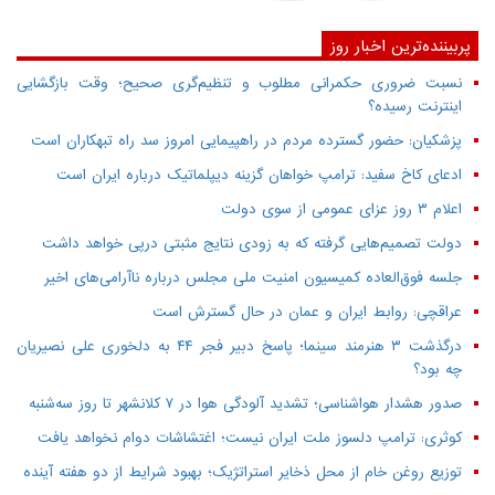
پربیننده‌ترین اخبار روز
نسبت ضروری حکمرانی مطلوب و تنظیم‌گری صحیح؛ وقت بازگشایی
اینترنت رسیده؟
پزشکیان: حضور گسترده مردم در راهپیمایی امروز سد راه تبهکاران است
ادعای کاخ سفید: ترامپ خواهان گزینه دیپلماتیک درباره ایران است
اعلام ۳ روز عزای عمومی از سوی دولت
دولت تصمیم‌هایی گرفته که به زودی نتایج مثبتی درپی خواهد داشت
جلسه فوق‌العاده کمیسیون امنیت ملی مجلس درباره ناآرامی‌های اخیر
عراقچی: روابط ایران و عمان در حال گسترش است
درگذشت ۳ هنرمند سینما؛ پاسخ دبیر فجر ۴۴ به دلخوری علی نصیریان
چه بود؟
صدور هشدار هواشناسی؛ تشدید آلودگی هوا در ۷ کلانشهر تا روز سه‌شنبه
کوثری: ترامپ دلسوز ملت ایران نیست؛ اغتشاشات دوام نخواهد یافت
توزیع روغن خام از محل ذخایر استراتژیک؛ بهبود شرایط از دو هفته آینده