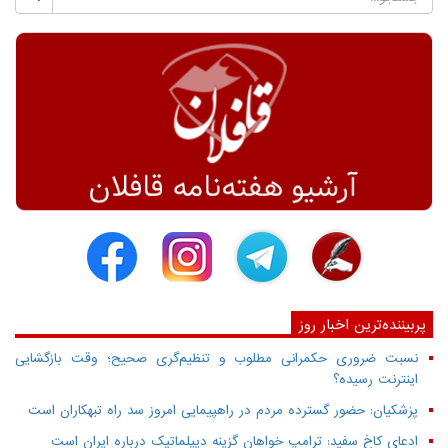
پربیننده‌ترین اخبار روز
نسبت ضروری حکمرانی مطلوب و تنظیم‌گری صحیح؛ وقت بازگشایی
اینترنت رسیده؟
پزشکیان: حضور گسترده مردم در راهپیمایی امروز سد راه تبهکاران است
ادعای کاخ سفید: ترامپ خواهان گزینه دیپلماتیک درباره ایران است