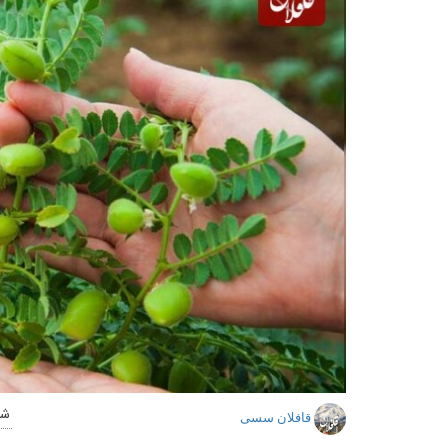
شنا
قافلان سسی