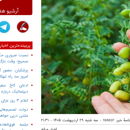
پربیننده‌ترین اخبار
نسبت ضروری حکمر
صحیح؛ وقت بازگش
پزشکیان: حضور گ
امروز سد راه تبهک
ادعای کاخ سفید
دیپلماتیک درباره 
اعلام ۳ روز عزای عمومی از سوی دولت
دولت تصمیم‌هایی
مثبتی درپی خواه
سهٔ خبر: 198837 -
سه شنبه ۲۹ اردیبهشت ۱۴۰۵ - ۲۱:۳۱
جلسه فوق‌العا
اخبار میانه