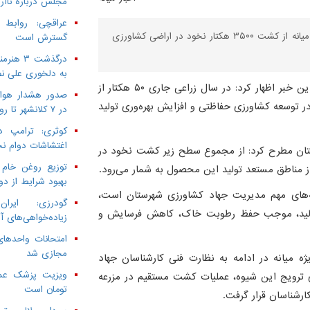
مجلس درباره ناآرا
عراقچی: روابط
معاون رئیس سازمان و مدیر جهاد کشاورزی شهرستان ویژه میانه از کشت ۳۵۰۰ هکتار نخود در اراضی کشاورزی
گسترش است
به دلخوری علی نص
به گزارش قافلان به نقل از ایسنا، رضا شکوری در تشریح این خبر اظهار کرد: در سال زراعی جاری ۵۰ هکتار از
صدور هشدار هواش
توسعه کشاورزی حفاظتی و افزایش بهره‌وری تولید
در ۷ کلانشهر تا روز سه‌شنبه
کوثری: ترامپ د
اغتشاشات دوام ن
 استان مطرح کرد: از مجموع سطح زیر کشت نخود در
توزیع روغن خام 
بهبود شرایط از دو
ه‌های مهم مدیریت جهاد کشاورزی شهرستان است،
گودرزی: ایرا
تولید، موجب حفظ رطوبت خاک، کاهش فرسایش و
زیاده‌خواهی‌های آ
امتحانات واحدهای
مجازی شد
 میانه در ادامه به نظارت فنی کارشناسان جهاد
ی ترویج این شیوه، عملیات کشت مستقیم در مزرعه
تومان است
ارشناسان قرار گرفت.