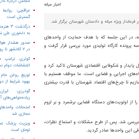
مجلس درباره ناآرا
اخبار میانه
عراقچی: روابط
گسترش است
فرماندار ویژه میانه و دادستان شهرستان برگزار شد.
به دلخوری علی نص
انه، در این جلسه که با هدف حمایت از واحدهای
صدور هشدار هواش
 پرونده کارگاه تولیدی مورد بررسی قرار گرفت و
در ۷ کلانشهر تا روز سه‌شنبه
کوثری: ترامپ د
 پایدار و شکوفایی اقتصادی شهرستان تاکید کرد و
اغتشاشات دوام ن
گاه‌های اجرایی و قضایی است. ما موظف هستیم با
توزیع روغن خام 
بهبود شرایط از دو
سازیم تا چرخ‌های اقتصاد شهرستان با قدرت بیشتری
گودرزی: ایرا
زیاده‌خواهی‌های آ
را از اولویت‌های دستگاه قضایی برشمرد و بر لزوم
امتحانات واحدهای
مجازی شد
د بررسی شد. پس از طرح مشکلات و استماع نظرات،
قی این واحدها صادر گردید.
تومان است