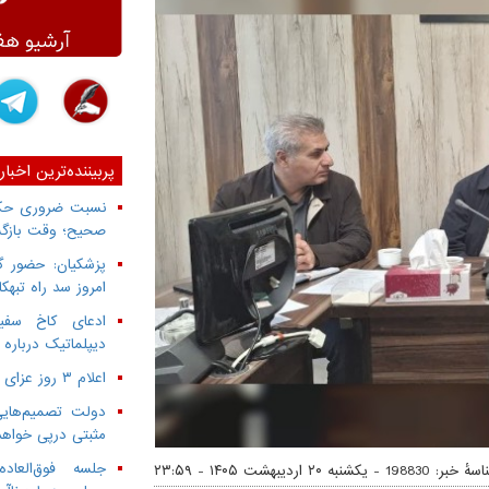
پربیننده‌ترین اخبار
نسبت ضروری حکمر
صحیح؛ وقت بازگش
پزشکیان: حضور گ
امروز سد راه تبهک
ادعای کاخ سفید
دیپلماتیک درباره 
اعلام ۳ روز عزای عمومی از سوی دولت
دولت تصمیم‌هایی
مثبتی درپی خواه
جلسه فوق‌العا
سهٔ خبر: 198830 -
یکشنبه ۲۰ اردیبهشت ۱۴۰۵ - ۲۳:۵۹