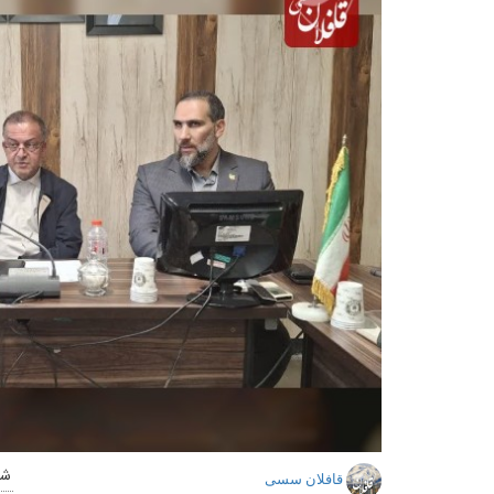
شنا
قافلان سسی