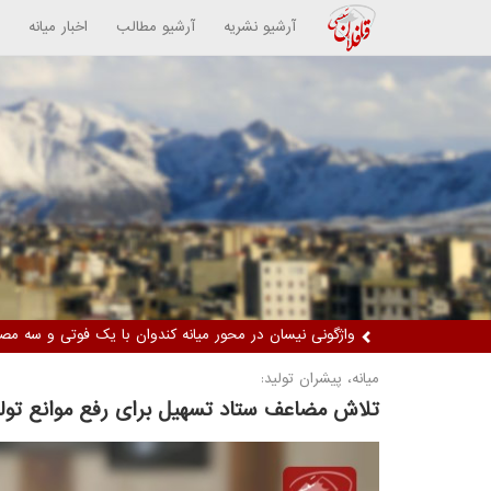
آرشیو نشریه
آرشیو مطالب
اخبار میانه
دستگیری دو زن متهم / کشف ۵ کیلوگرم مواد مخدر از نوع تریاک
میانه، پیشران تولید:
تلاش مضاعف ستاد تسهیل برای رفع موانع تول