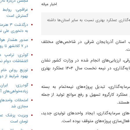
مجلس درباره ناآرا
اخبار میانه
عراقچی: روابط
گسترش است
‌گذاری عملکرد بهتری نسبت به سایر استان‌ها داشته
به دلخوری علی نص
صدور هشدار هواش
، استان آذربایجان شرقی در شاخص‌های مختلف
در ۷ کلانشهر تا روز سه‌شنبه
ت.
کوثری: ترامپ د
رقی، ارزیابی‌های انجام شده در وزارت کشور نشان
اغتشاشات دوام ن
می‌دهد، آذربایجان شرقی در شاخص‌های شانزده‌گانه سرمایه‌گذاری، در نیمه نخست سال ۱۴۰۴ عملکرد بهتری
توزیع روغن خام 
بهبود شرایط از دو
گودرزی: ایرا
ایه‌گذاری، تبدیل پروژه‌های نیمه‌تمام به بسته
زیاده‌خواهی‌های آ
ملکرد کارگروه تسهیل و رفع موانع تولید از جمله
امتحانات واحدهای
هستند.
مجازی شد
های سرمایه‌گذاری، ایجاد واحد‌های تولیدی جدید،
 فعال‌سازی پروژه‌های متوقف بوده است.
تومان است