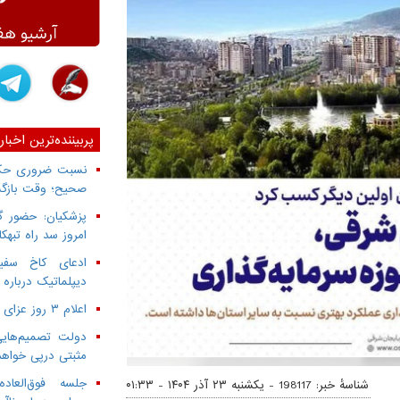
پربیننده‌ترین اخبار
نسبت ضروری حکمر
صحیح؛ وقت بازگش
پزشکیان: حضور گ
امروز سد راه تبهک
ادعای کاخ سفید
دیپلماتیک درباره 
اعلام ۳ روز عزای عمومی از سوی دولت
دولت تصمیم‌هایی
مثبتی درپی خواه
جلسه فوق‌العا
شناسهٔ خبر: 198117 -
یکشنبه ۲۳ آذر ۱۴۰۴ - ۰۱:۳۳