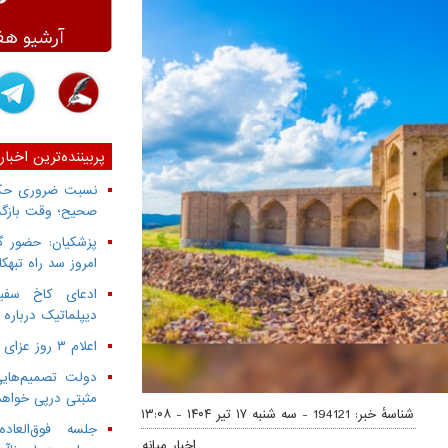
پربیننده‌ترین اخبار
نسبت ضروری حکمر
صحیح؛ وقت بازگش
پزشکیان: حضور گ
امروز سد راه تبهک
ادعای کاخ سفید
دیپلماتیک درباره 
اعلام ۳ روز عزای عمومی از سوی دولت
دولت تصمیم‌هایی
مثبتی درپی خواه
شناسهٔ خبر: 194121 -
سه شنبه ۱۷ تیر ۱۴۰۴ - ۱۳:۰۸
جلسه فوق‌العا
اخبار میانه