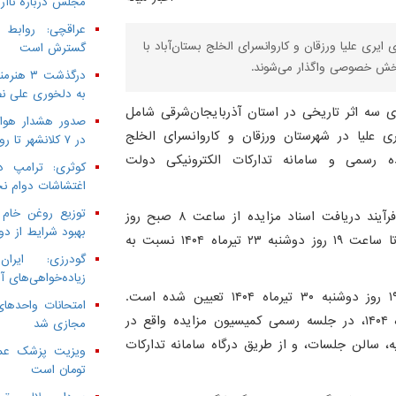
مجلس درباره ناآرا
عراقچی: روابط
 ایری علیا ورزقان و کاروانسرای الخلج بستان‌آباد با
گسترش است
 بخش خصوصی واگذار می‌شوند.
به دلخوری علی نص
اری سه اثر تاریخی در استان آذربایجان‌شرقی شامل
صدور هشدار هواش
یری علیا در شهرستان ورزقان و کاروانسرای الخلج
در ۷ کلانشهر تا روز سه‌شنبه
ده رسمی و سامانه تدارکات الکترونیکی دولت
کوثری: ترامپ د
اغتشاشات دوام ن
توزیع روغن خام 
بر اساس اعلام صندوق توسعه و احیای بناهای تاریخی، فرآیند دریافت اسناد مزایده از ساعت ۸ صبح روز
بهبود شرایط از دو
چهارشنبه ۱۱ تیرماه ۱۴۰۴ آغاز شده و متقاضیان می‌توانند تا ساعت ۱۹ روز دوشنبه ۲۳ تیرماه ۱۴۰۴ نسبت به
گودرزی: ایرا
زیاده‌خواهی‌های آ
آخرین مهلت ارسال و تسلیم پیشنهادها نیز تا ساعت ۱۹ روز دوشنبه ۳۰ تیرماه ۱۴۰۴ تعیین شده است.
امتحانات واحدهای
پیشنهادهای واصله ساعت ۱۰ صبح روز سه‌شنبه ۳۱ تیرماه ۱۴۰۴، در جلسه رسمی کمیسیون مزایده واقع در
مجازی شد
، سالن جلسات، و از طریق درگاه سامانه تدارکات
تومان است