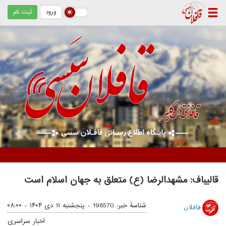
ورود
ثبت نام
دستگیری دو زن متهم / کشف ۵ کیلوگرم مواد مخدر از نوع تریاک
قالیباف: مشهدالرضا (ع) متعلق به جهان اسلام است
شناسهٔ خبر: 198570 -
پنجشنبه ۱۱ دی ۱۴۰۴ - ۰۸:۰۰
قافلان
اخبار سراسری