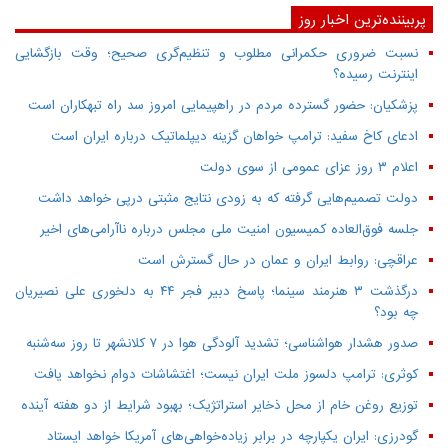
پربیننده‌ترین اخبار روز
نسبت ضروری حکمرانی مطلوب و تنظیم‌گری صحیح؛ وقت بازگشایی
اینترنت رسیده؟
پزشکیان: حضور گسترده مردم در راهپیمایی امروز سد راه تبهکاران است
ادعای کاخ سفید: ترامپ خواهان گزینه دیپلماتیک درباره ایران است
اعلام ۳ روز عزای عمومی از سوی دولت
دولت تصمیم‌هایی گرفته که به زودی نتایج مثبتی درپی خواهد داشت
جلسه فوق‌العاده کمیسیون امنیت ملی مجلس درباره ناآرامی‌های اخیر
عراقچی: روابط ایران و عمان در حال گسترش است
درگذشت ۳ هنرمند سینما؛ پاسخ دبیر فجر ۴۴ به دلخوری علی نصیریان
چه بود؟
صدور هشدار هواشناسی؛ تشدید آلودگی هوا در ۷ کلانشهر تا روز سه‌شنبه
کوثری: ترامپ دلسوز ملت ایران نیست؛ اغتشاشات دوام نخواهد یافت
توزیع روغن خام از محل ذخایر استراتژیک؛ بهبود شرایط از دو هفته آینده
گودرزی: ایران یکپارچه در برابر زیاده‌خواهی‌های آمریکا خواهد ایستاد