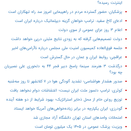
اینترنت رسیده؟
پزشکیان: حضور گسترده مردم در راهپیمایی امروز سد راه تبهکاران است
ادعای کاخ سفید: ترامپ خواهان گزینه دیپلماتیک درباره ایران است
اعلام ۳ روز عزای عمومی از سوی دولت
دولت تصمیم‌هایی گرفته که به زودی نتایج مثبتی درپی خواهد داشت
جلسه فوق‌العاده کمیسیون امنیت ملی مجلس درباره ناآرامی‌های اخیر
عراقچی: روابط ایران و عمان در حال گسترش است
درگذشت ۳ هنرمند سینما؛ پاسخ دبیر فجر ۴۴ به دلخوری علی نصیریان
چه بود؟
صدور هشدار هواشناسی؛ تشدید آلودگی هوا در ۷ کلانشهر تا روز سه‌شنبه
کوثری: ترامپ دلسوز ملت ایران نیست؛ اغتشاشات دوام نخواهد یافت
توزیع روغن خام از محل ذخایر استراتژیک؛ بهبود شرایط از دو هفته آینده
گودرزی: ایران یکپارچه در برابر زیاده‌خواهی‌های آمریکا خواهد ایستاد
امتحانات واحدهای استان تهران دانشگاه آزاد مجازی شد
ویزیت پزشک عمومی در ۱۴۰۵ یک میلیون تومان است