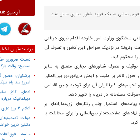
 تعرض نظامی به یک فروند شناور تجاری حامل نفت
ایی سخنگوی وزارت امور خارجه اقدام نیروی دریایی
فت ونزوئلا در نزدیک سواحل این کشور و تصرف آن
پربیننده‌ترین اخبار
 را محکوم کرد.
نسبت ضروری حکمر
 توقیف و تصرف شناورهای تجاری متعلق به سایر
صحیح؛ وقت بازگش
اصول ناظر بر امنیت و ایمنی دریانوردی بین‌المللی
پزشکیان: حضور گ
امروز سد راه تبهک
و تحریم‌های غیرقانونی آن برای توجیه چنین اقدامی
ادعای کاخ سفید
سرقت مسلحانه در دریا» را تغییر دهد.
دیپلماتیک درباره 
امدهای استمرار چنین رفتارهای زورمدارانه‌ای بر
اعلام ۳ روز عزای عمومی از سوی دولت
هادهای صلاحیت‌دار بین‌المللی را برای مخالفت با
دولت تصمیم‌هایی
کرد.
مثبتی درپی خواه
جلسه فوق‌العا