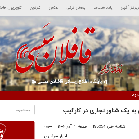
رپرتاژ آگهی
یادداشت‌ها
بخش ترکی
عکس
کارتون
تلویزیون قافل
دوم
 به یک شناور تجاری در کارائیب
شناسهٔ خبر: 198054 -
جمعه ۲۱ آذر ۱۴۰۴ - ۰۸:۰۰
اخبار سراسری