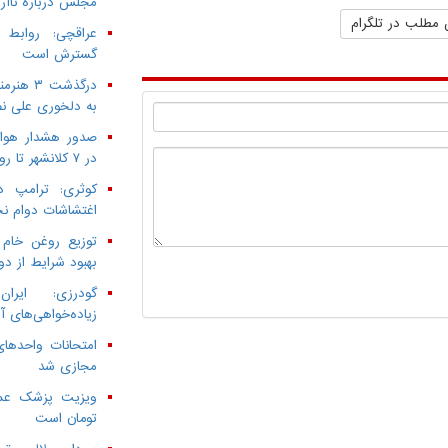
مجلس درباره ناآرا
 مطلب در تلگرام
عراقچی: روابط
گسترش است
به دلخوری علی نص
صدور هشدار هواش
در ۷ کلانشهر تا روز سه‌شنبه
کوثری: ترامپ د
اغتشاشات دوام ن
توزیع روغن خام 
بهبود شرایط از دو
گودرزی: ایرا
زیاده‌خواهی‌های آ
امتحانات واحدهای
مجازی شد
تومان است