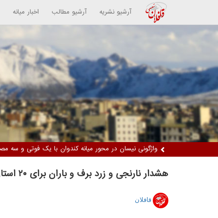
آرشیو نشریه
آرشیو مطالب
اخبار میانه
دستگیری دو زن متهم / کشف ۵ کیلوگرم مواد مخدر از نوع تریاک
هشدار نارنجی و زرد برف و باران برای ۲۰ استان؛ ضرورت پرهیز از سفر رفتن
قافلان