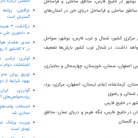
 بوشهر در خلیج فارس، مناطق ساحلی و فراساحل
مجلس درباره ناآرا
 مناطق ساحلی و فراساحل دریای خزر در استان‌های
عراقچی: روابط
گسترش است
به دلخوری علی نص
 مرکزی کشور، شمال و غرب فارس، بوشهر، سواحل
صدور هشدار هواش
ه خواهد داشت. در شمال غرب کشور بارش‌ها تضعیف
در ۷ کلانشهر تا روز سه‌شنبه
کوثری: ترامپ د
اغتشاشات دوام ن
ربی اصفهان، سمنان، خوزستان، چهارمحال و بختیاری،
توزیع روغن خام 
بهبود شرایط از دو
تان، کرمانشاه، ایلام، لرستان، اصفهان، مرکزی، یزد،
گودرزی: ایرا
ن شمالی و رضوی
زیاده‌خواهی‌های آ
شهر در خلیج فارس
امتحانات واحدهای
ن در خلیج فارس، تنگه هرمز و دریای عمان؛ مناطق
مجازی شد
 و گلستان
تومان است