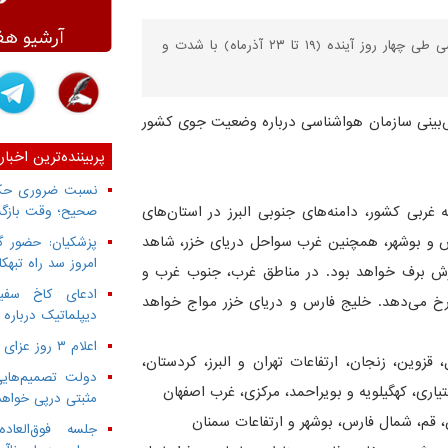
بر اساس پیش‌بینی سازمان هواشناسی، فعالیت سامانه بارشی طی چهار روز آینده (۱۹ تا ۲۳ آذرماه) با شدت و
یش‌بینی سازمان هواشناسی درباره وضعیت جوی کشور
پربیننده‌ترین اخبار
نسبت ضروری حکمر
 غربی کشور، دامنه‌های جنوبی البرز در استان‌های
صحیح؛ وقت بازگش
ارس و بوشهر، همچنین غرب سواحل دریای خزر، شاهد
پزشکیان: حضور گ
امروز سد راه تبهک
بارش برف خواهد بود. در مناطق غرب، جنوب غرب و
ادعای کاخ سفید
رخ می‌دهد. خلیج فارس و دریای خزر مواج خواهد
دیپلماتیک درباره 
اعلام ۳ روز عزای عمومی از سوی دولت
قزوین، زنجان، ارتفاعات تهران و البرز، کردستان،
دولت تصمیم‌هایی
یاری، کهگیلویه و بویراحمد، مرکزی، غرب اصفهان
مثبتی درپی خواه
ن، قم، شمال فارس، بوشهر و ارتفاعات سمنان
جلسه فوق‌العا