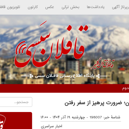
رپرتاژ آگهی
یادداشت‌ها
بخش ترکی
عکس
کارتون
تلویزیون قافل
شناسهٔ خبر: 198007 -
چهارشنبه ۱۹ آذر ۱۴۰۴ - ۱۶:۰۰
اخبار سراسری