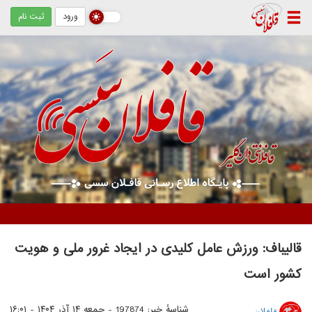
ورود
ثبت نام
دستگیری دو زن متهم / کشف ۵ کیلوگرم مواد مخدر از نوع تریاک
قالیباف: ورزش عامل کلیدی در ایجاد غرور ملی و هویت
کشور است
شناسهٔ خبر: 197874 -
جمعه ۱۴ آذر ۱۴۰۴ - ۱۶:۰۱
قافلان