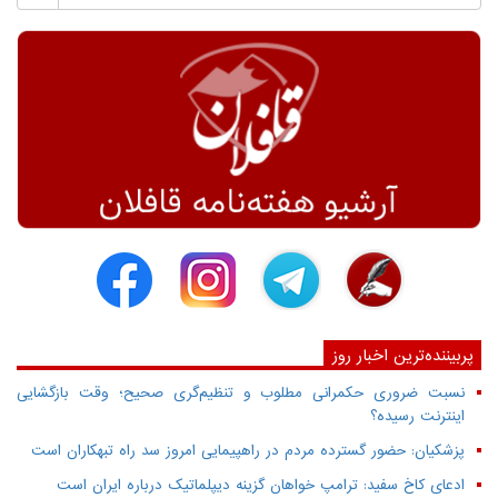
پربیننده‌ترین اخبار روز
نسبت ضروری حکمرانی مطلوب و تنظیم‌گری صحیح؛ وقت بازگشایی
اینترنت رسیده؟
پزشکیان: حضور گسترده مردم در راهپیمایی امروز سد راه تبهکاران است
ادعای کاخ سفید: ترامپ خواهان گزینه دیپلماتیک درباره ایران است