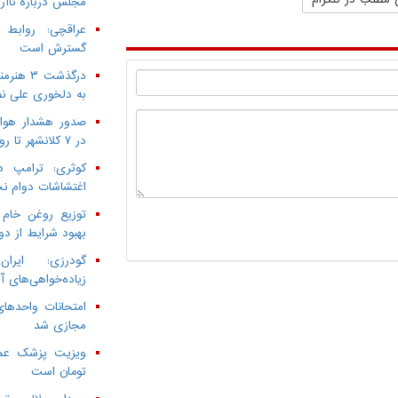
مجلس درباره ناآرا
عراقچی: روابط
گسترش است
به دلخوری علی نص
صدور هشدار هواش
در ۷ کلانشهر تا روز سه‌شنبه
کوثری: ترامپ د
اغتشاشات دوام ن
توزیع روغن خام 
بهبود شرایط از دو
گودرزی: ایرا
زیاده‌خواهی‌های آ
امتحانات واحدهای
مجازی شد
تومان است