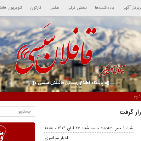
رپرتاژ آگهی
یادداشت‌ها
بخش ترکی
عکس
کارتون
تلویزیون قافل
دوم
ار گرفت
شناسهٔ خبر: 197431 -
سه شنبه ۲۷ آبان ۱۴۰۴ - ۰۰:۰۰
اخبار سراسری