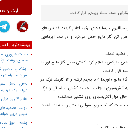
یاالیوم ، رسانه‌های ترکیه اعلام کردند که نیروهای
تش روسیه کشتی «اورندا » (ORINDA) را که حدود ۴ هزار تن گاز مایع حمل می‌کرد و در بندر ایزماعیل
پربیننده‌ترین اخبار
 تخلیه شدند.
نسبت ضروری حکمر
صحیح؛ وقت بازگش
جتماعی «ایکس» اعلام کرد: کشتی حمل گاز مایع اورندا
پزشکیان: حضور گ
مله قرار گرفت.
امروز سد راه تبهک
در بخش دیگری از این بیانیه آمده است که «کشتی حمل گاز مایع (اورندا ) با پرچم ترکیه و ۱۶ کارمند ترک در
ادعای کاخ سفید
 به آتش‌سوزی انجامید. خدمه کشتی سالم آن را ترک
دیپلماتیک درباره 
حال مهار آتش‌سوزی روی کشتی هستند.»
اعلام ۳ روز عزای عمومی از سوی دولت
 نیست که آیا نیروی هوایی ارتش روسیه از ماهیت
دولت تصمیم‌هایی
مثبتی درپی خواه
جلسه فوق‌العا
 مطلب در تلگرام