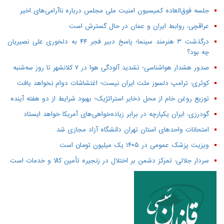
جلسه فوق‌العاده کمیسیون امنیت ملی مجلس درباره ناآرامی‌های اخیر
عراقچی: روابط ایران و عمان در حال گسترش است
درگذشت ۳ هنرمند سینما؛ پاسخ دبیر فجر ۴۴ به دلخوری علی نصیریان
چه بود؟
صدور هشدار هواشناسی؛ تشدید آلودگی هوا در ۷ کلانشهر تا روز سه‌شنبه
کوثری: ترامپ دلسوز ملت ایران نیست؛ اغتشاشات دوام نخواهد یافت
توزیع روغن خام از محل ذخایر استراتژیک؛ بهبود شرایط از دو هفته آینده
گودرزی: ایران یکپارچه در برابر زیاده‌خواهی‌های آمریکا خواهد ایستاد
امتحانات واحدهای استان تهران دانشگاه آزاد مجازی شد
ویزیت پزشک عمومی در ۱۴۰۵ یک میلیون تومان است
سردار جلالی: تمرکز دشمن بر اختلال در زنجیره تأمین کالا و خدمات است