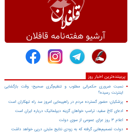
پربیننده‌ترین اخبار روز
نسبت ضروری حکمرانی مطلوب و تنظیم‌گری صحیح؛ وقت بازگشایی
اینترنت رسیده؟
پزشکیان: حضور گسترده مردم در راهپیمایی امروز سد راه تبهکاران است
ادعای کاخ سفید: ترامپ خواهان گزینه دیپلماتیک درباره ایران است
اعلام ۳ روز عزای عمومی از سوی دولت
دولت تصمیم‌هایی گرفته که به زودی نتایج مثبتی درپی خواهد داشت