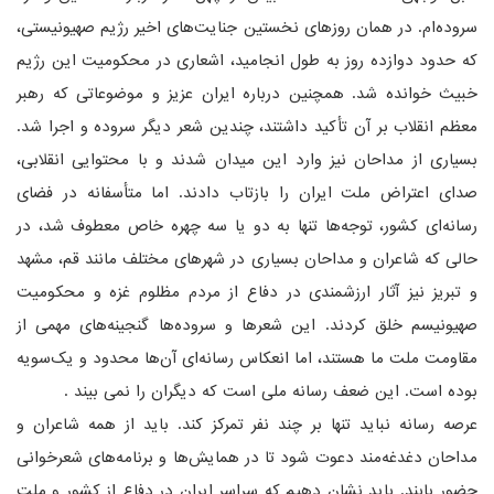
سروده‌ام. در همان روزهای نخستین جنایت‌های اخیر رژیم صهیونیستی،
که حدود دوازده روز به طول انجامید، اشعاری در محکومیت این رژیم
خبیث خوانده شد. همچنین درباره ایران عزیز و موضوعاتی که رهبر
معظم انقلاب بر آن تأکید داشتند، چندین شعر دیگر سروده و اجرا شد.
بسیاری از مداحان نیز وارد این میدان شدند و با محتوایی انقلابی،
صدای اعتراض ملت ایران را بازتاب دادند. اما متأسفانه در فضای
رسانه‌ای کشور، توجه‌ها تنها به دو یا سه چهره خاص معطوف شد، در
حالی که شاعران و مداحان بسیاری در شهرهای مختلف مانند قم، مشهد
و تبریز نیز آثار ارزشمندی در دفاع از مردم مظلوم غزه و محکومیت
صهیونیسم خلق کردند. این شعرها و سروده‌ها گنجینه‌های مهمی از
مقاومت ملت ما هستند، اما انعکاس رسانه‌ای آن‌ها محدود و یک‌سویه
بوده است. این ضعف رسانه ملی است که دیگران را نمی بیند .
عرصه رسانه نباید تنها بر چند نفر تمرکز کند. باید از همه شاعران و
مداحان دغدغه‌مند دعوت شود تا در همایش‌ها و برنامه‌های شعرخوانی
حضور یابند. باید نشان دهیم که سراسر ایران در دفاع از کشور و ملت