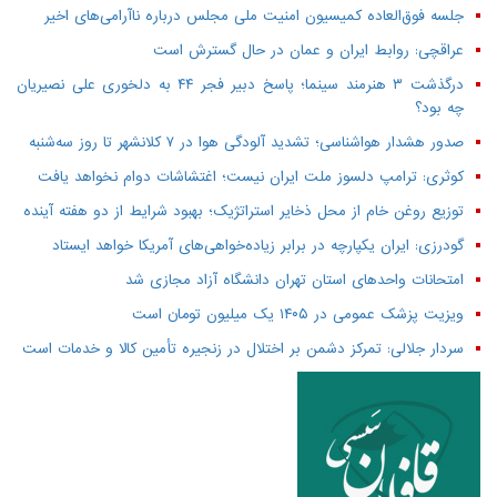
جلسه فوق‌العاده کمیسیون امنیت ملی مجلس درباره ناآرامی‌های اخیر
عراقچی: روابط ایران و عمان در حال گسترش است
درگذشت ۳ هنرمند سینما؛ پاسخ دبیر فجر ۴۴ به دلخوری علی نصیریان
چه بود؟
صدور هشدار هواشناسی؛ تشدید آلودگی هوا در ۷ کلانشهر تا روز سه‌شنبه
کوثری: ترامپ دلسوز ملت ایران نیست؛ اغتشاشات دوام نخواهد یافت
توزیع روغن خام از محل ذخایر استراتژیک؛ بهبود شرایط از دو هفته آینده
گودرزی: ایران یکپارچه در برابر زیاده‌خواهی‌های آمریکا خواهد ایستاد
امتحانات واحدهای استان تهران دانشگاه آزاد مجازی شد
ویزیت پزشک عمومی در ۱۴۰۵ یک میلیون تومان است
سردار جلالی: تمرکز دشمن بر اختلال در زنجیره تأمین کالا و خدمات است