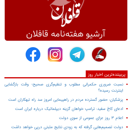
پربیننده‌ترین اخبار روز
نسبت ضروری حکمرانی مطلوب و تنظیم‌گری صحیح؛ وقت بازگشایی
اینترنت رسیده؟
پزشکیان: حضور گسترده مردم در راهپیمایی امروز سد راه تبهکاران است
ادعای کاخ سفید: ترامپ خواهان گزینه دیپلماتیک درباره ایران است
اعلام ۳ روز عزای عمومی از سوی دولت
دولت تصمیم‌هایی گرفته که به زودی نتایج مثبتی درپی خواهد داشت