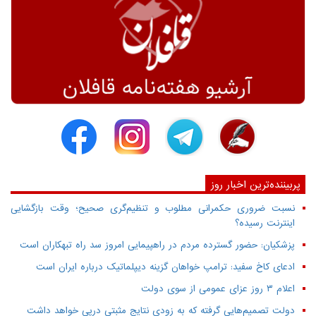
پربیننده‌ترین اخبار روز
نسبت ضروری حکمرانی مطلوب و تنظیم‌گری صحیح؛ وقت بازگشایی
اینترنت رسیده؟
پزشکیان: حضور گسترده مردم در راهپیمایی امروز سد راه تبهکاران است
ادعای کاخ سفید: ترامپ خواهان گزینه دیپلماتیک درباره ایران است
اعلام ۳ روز عزای عمومی از سوی دولت
دولت تصمیم‌هایی گرفته که به زودی نتایج مثبتی درپی خواهد داشت