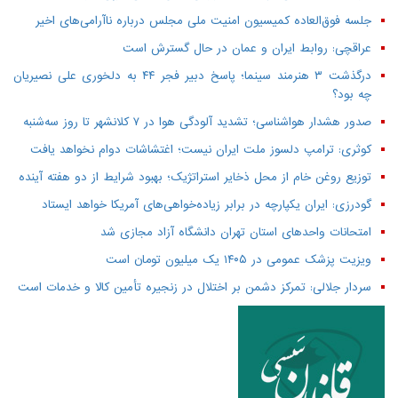
جلسه فوق‌العاده کمیسیون امنیت ملی مجلس درباره ناآرامی‌های اخیر
عراقچی: روابط ایران و عمان در حال گسترش است
درگذشت ۳ هنرمند سینما؛ پاسخ دبیر فجر ۴۴ به دلخوری علی نصیریان
چه بود؟
صدور هشدار هواشناسی؛ تشدید آلودگی هوا در ۷ کلانشهر تا روز سه‌شنبه
کوثری: ترامپ دلسوز ملت ایران نیست؛ اغتشاشات دوام نخواهد یافت
توزیع روغن خام از محل ذخایر استراتژیک؛ بهبود شرایط از دو هفته آینده
گودرزی: ایران یکپارچه در برابر زیاده‌خواهی‌های آمریکا خواهد ایستاد
امتحانات واحدهای استان تهران دانشگاه آزاد مجازی شد
ویزیت پزشک عمومی در ۱۴۰۵ یک میلیون تومان است
سردار جلالی: تمرکز دشمن بر اختلال در زنجیره تأمین کالا و خدمات است