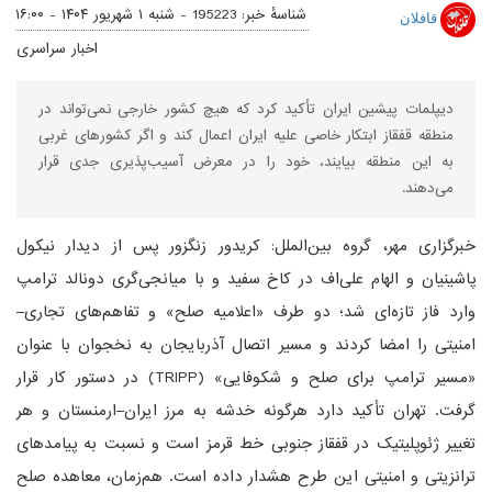
شناسهٔ خبر: 195223 -
شنبه ۱ شهریور ۱۴۰۴ - ۱۶:۰۰
قافلان
اخبار سراسری
دیپلمات پیشین ایران تأکید کرد که هیچ کشور خارجی نمی‌تواند در
منطقه قفقاز ابتکار خاصی علیه ایران اعمال کند و اگر کشورهای غربی
به این منطقه بیایند، خود را در معرض آسیب‌پذیری جدی قرار
می‌دهند.
خبرگزاری مهر، گروه بین‌الملل: کریدور زنگزور پس از دیدار نیکول
پاشینیان و الهام علی‌اف در کاخ سفید و با میانجی‌گری دونالد ترامپ
وارد فاز تازه‌ای شد؛ دو طرف «اعلامیه صلح» و تفاهم‌های تجاری–
امنیتی را امضا کردند و مسیر اتصال آذربایجان به نخجوان با عنوان
«مسیر ترامپ برای صلح و شکوفایی» (TRIPP) در دستور کار قرار
گرفت. تهران تأکید دارد هرگونه خدشه به مرز ایران–ارمنستان و هر
تغییر ژئوپلیتیک در قفقاز جنوبی خط قرمز است و نسبت به پیامدهای
ترانزیتی و امنیتی این طرح هشدار داده است. هم‌زمان، معاهده صلح