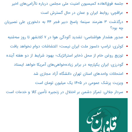
جلسه فوق‌العاده کمیسیون امنیت ملی مجلس درباره ناآرامی‌های اخیر
عراقچی: روابط ایران و عمان در حال گسترش است
درگذشت ۳ هنرمند سینما؛ پاسخ دبیر فجر ۴۴ به دلخوری علی نصیریان
چه بود؟
صدور هشدار هواشناسی؛ تشدید آلودگی هوا در ۷ کلانشهر تا روز سه‌شنبه
کوثری: ترامپ دلسوز ملت ایران نیست؛ اغتشاشات دوام نخواهد یافت
توزیع روغن خام از محل ذخایر استراتژیک؛ بهبود شرایط از دو هفته آینده
گودرزی: ایران یکپارچه در برابر زیاده‌خواهی‌های آمریکا خواهد ایستاد
امتحانات واحدهای استان تهران دانشگاه آزاد مجازی شد
ویزیت پزشک عمومی در ۱۴۰۵ یک میلیون تومان است
سردار جلالی: تمرکز دشمن بر اختلال در زنجیره تأمین کالا و خدمات است