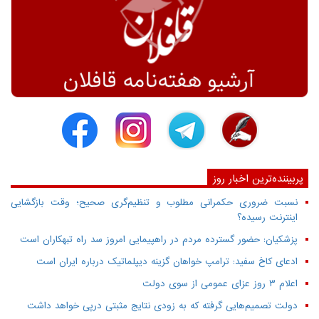
پربیننده‌ترین اخبار روز
نسبت ضروری حکمرانی مطلوب و تنظیم‌گری صحیح؛ وقت بازگشایی
اینترنت رسیده؟
پزشکیان: حضور گسترده مردم در راهپیمایی امروز سد راه تبهکاران است
ادعای کاخ سفید: ترامپ خواهان گزینه دیپلماتیک درباره ایران است
اعلام ۳ روز عزای عمومی از سوی دولت
دولت تصمیم‌هایی گرفته که به زودی نتایج مثبتی درپی خواهد داشت