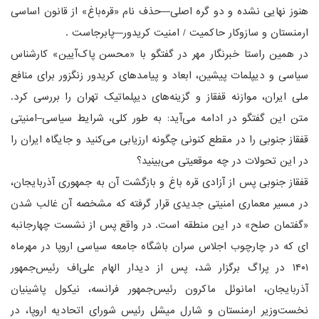
هنوز نهایی نشده و دو گره اصلی—حذف نام «قره‌باغ» از قانون اساسی
ارمنستان و سازوکار حاکمیت / امنیت کریدور—پابرجاست .
در همین راستا خبرنگار مهر در گفتگو با «محسن پاک‌آیین» کارشناس
سیاسی و دیپلمات پیشین، ابعاد و پیامدهای کریدور زنگزور برای منافع
ملی ایران، موازنه قفقاز و گزینه‌های دیپلماتیک تهران را بررسی کرد.
متن این گفتگو در ادامه می‌آید: به طور کلی، شرایط سیاسی–امنیتی
قفقاز جنوبی را در مقطع کنونی چگونه ارزیابی می‌کنید و جایگاه ایران را
در این تحولات در چه موقعیتی می‌بینید؟
قفقاز جنوبی پس از آزادی قره باغ و بازگشت آن به جمهوری آذربایجان،
در مسیر معماری امنیتی جدیدی قرار گرفته که مشخصه آن غالب شدن
«گفتمان صلح» در این منطقه است. در واقع پس از نشست چهارجانبه
ای که در چارچوب اجلاس سران باشگاه جامعه سیاسی اروپا در مهرماه
۱۴۰۱ در پراگ برگزار شد، پس از دیدار الهام علی‌اف رئیس‌جمهور
آذربایجان، امانوئل ماکرون رئیس‌جمهور فرانسه، نیکول پاشینیان
نخست‌وزیر ارمنستان و شارل میشل رئیس شورای اتحادیه اروپا، در