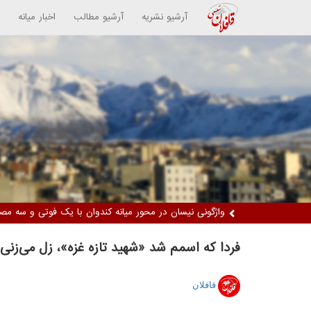
آرشیو نشریه
آرشیو مطالب
اخبار میانه
واژگونی نیسان در محور میانه کندوان با یک فوتی و سه مص
فردا که اسمم شد «شهید تازه غزه»، زل می‌زن
قافلان