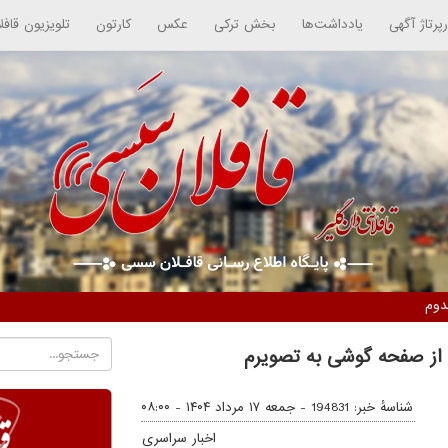
رپرتاژ آگهی
یادداشت‌ها
بخش ترکی
عکس
کارتون
تلویزیون قافل
دوم
ی از صفحه گوشی به تصویرم
شناسهٔ خبر: 194831 -
جمعه ۱۷ مرداد ۱۴۰۴ - ۰۸:۰۰
اخبار سراسری