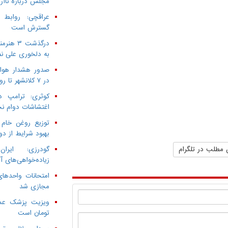
مجلس درباره ناآرا
عراقچی: روابط
گسترش است
به دلخوری علی نص
صدور هشدار هواش
در ۷ کلانشهر تا روز سه‌شنبه
کوثری: ترامپ د
اغتشاشات دوام ن
توزیع روغن خام 
بهبود شرایط از دو
 مطلب در تلگرام
گودرزی: ایرا
زیاده‌خواهی‌های آ
امتحانات واحدهای
مجازی شد
تومان است