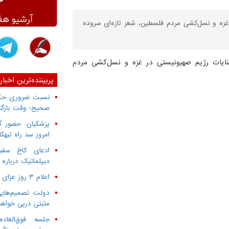
 غزه و نسل‌کشی مردم فلسطین، شعر تازه‌ای سروده
جنایات رژیم صهیونیستی در غزه و نسل‌کشی مردم
پربیننده‌ترین اخبار
نسبت ضروری حکمر
صحیح؛ وقت بازگش
پزشکیان: حضور گ
امروز سد راه تبهک
ادعای کاخ سفید
دیپلماتیک درباره 
اعلام ۳ روز عزای عمومی از سوی دولت
دولت تصمیم‌هایی
مثبتی درپی خواه
جلسه فوق‌العا