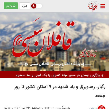
ورود
ثبت نام
دستگیری دو زن متهم / کشف ۵ کیلوگرم مواد مخدر از نوع تریاک
رگبار، رعدوبرق و باد شدید در ۹ استان کشور تا روز
جمعه
شناسهٔ خبر: 194198 -
دوشنبه ۲۳ تیر ۱۴۰۴ - ۰۸:۰۰
قافلان