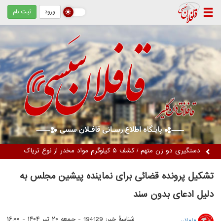
ورود
ثبت نام
دستگیری دو زن متهم / کشف ۵ کیلوگرم مواد مخدر از نوع تریاک
تشکیل پرونده قضائی برای نماینده پیشین مجلس به
دلیل ادعای بدون سند
شناسهٔ خبر: 194129 -
جمعه ۲۰ تیر ۱۴۰۴ - ۱۶:۰۰
قافلان