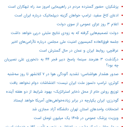
پزشکیان: حضور گسترده مردم در راهپیمایی امروز سد راه تبهکاران است
ادعای کاخ سفید: ترامپ خواهان گزینه دیپلماتیک درباره ایران است
اعلام ۳ روز عزای عمومی از سوی دولت
دولت تصمیم‌هایی گرفته که به زودی نتایج مثبتی درپی خواهد داشت
جلسه فوق‌العاده کمیسیون امنیت ملی مجلس درباره ناآرامی‌های اخیر
عراقچی: روابط ایران و عمان در حال گسترش است
درگذشت ۳ هنرمند سینما؛ پاسخ دبیر فجر ۴۴ به دلخوری علی نصیریان
چه بود؟
صدور هشدار هواشناسی؛ تشدید آلودگی هوا در ۷ کلانشهر تا روز سه‌شنبه
کوثری: ترامپ دلسوز ملت ایران نیست؛ اغتشاشات دوام نخواهد یافت
توزیع روغن خام از محل ذخایر استراتژیک؛ بهبود شرایط از دو هفته آینده
گودرزی: ایران یکپارچه در برابر زیاده‌خواهی‌های آمریکا خواهد ایستاد
امتحانات واحدهای استان تهران دانشگاه آزاد مجازی شد
ویزیت پزشک عمومی در ۱۴۰۵ یک میلیون تومان است
سردار جلالی: تمرکز دشمن بر اختلال در زنجیره تأمین کالا و خدمات است