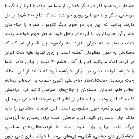
هشدار می‌دهیم: اگر بار دیگر خطایی از شما سر بزند، با ایرانی دیگر، با
مردمانی دیگر و با جوانانی روبرو خواهید شد که داغ ۱۱۰۰ شهید بر دل
دارند. بدانید که این ‌بار، دو سوم دیگر تلاویو ، همراه با جناح‌های
حامی آن جنایتکاران، با آرزوهای باطل خود به قعر جهنم خواهند رفت.
خطیب نماز جمعه تهران افزود: به رئیس‌جمهور قمارباز آمریکا، که
دستانش به خون مظلومان آغشته است و زبان تهدید علیه ملت ایران
می‌گردد، اعلام می‌کنیم: این ‌بار آتش خشم ۹۲ میلیون ایرانی دامن شما
را خواهد گرفت. بلایی بر سرتان خواهیم آورد که تا ابد از این منطقه
رخت بربندید. حجت‌الاسلام حاج علی اکبری خطاب به اصحاب رسانه،
اهالی قلم، مدیران، مسئولان و جناح‌های سیاسی تاکید کرد: فراموش
نکنیم که این وحدت و انسجام بی‌نظیر، این سرمایه اجتماعی بی‌بدیل،
هدیه الهی و ثمره خون مظلومان است. این فرصت استثنایی را باید
مانند جان پاسداری کنیم. این، فرصتی است برای رسیدن به آرزوهای
بزرگ ملت ایران. وی افزود: مبادا با فرصت‌طلبی‌های سیاسی،
انتقام‌گیری‌های جناحی، قطبی‌سازی‌های بی‌جا یا دوگانه‌سازی‌هایی چون