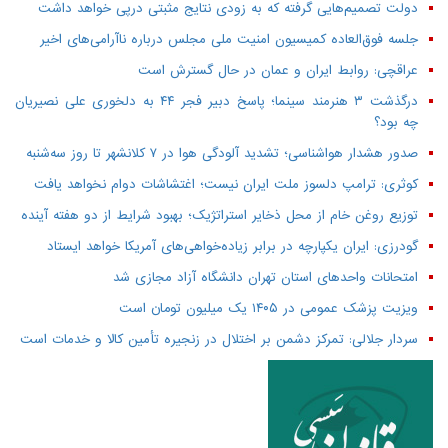
دولت تصمیم‌هایی گرفته که به زودی نتایج مثبتی درپی خواهد داشت
جلسه فوق‌العاده کمیسیون امنیت ملی مجلس درباره ناآرامی‌های اخیر
عراقچی: روابط ایران و عمان در حال گسترش است
درگذشت ۳ هنرمند سینما؛ پاسخ دبیر فجر ۴۴ به دلخوری علی نصیریان
چه بود؟
صدور هشدار هواشناسی؛ تشدید آلودگی هوا در ۷ کلانشهر تا روز سه‌شنبه
کوثری: ترامپ دلسوز ملت ایران نیست؛ اغتشاشات دوام نخواهد یافت
توزیع روغن خام از محل ذخایر استراتژیک؛ بهبود شرایط از دو هفته آینده
گودرزی: ایران یکپارچه در برابر زیاده‌خواهی‌های آمریکا خواهد ایستاد
امتحانات واحدهای استان تهران دانشگاه آزاد مجازی شد
ویزیت پزشک عمومی در ۱۴۰۵ یک میلیون تومان است
سردار جلالی: تمرکز دشمن بر اختلال در زنجیره تأمین کالا و خدمات است