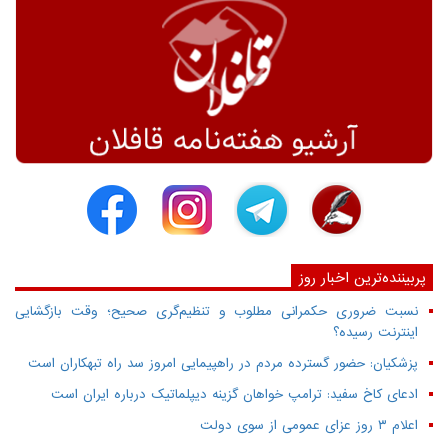
پربیننده‌ترین اخبار روز
نسبت ضروری حکمرانی مطلوب و تنظیم‌گری صحیح؛ وقت بازگشایی
اینترنت رسیده؟
پزشکیان: حضور گسترده مردم در راهپیمایی امروز سد راه تبهکاران است
ادعای کاخ سفید: ترامپ خواهان گزینه دیپلماتیک درباره ایران است
اعلام ۳ روز عزای عمومی از سوی دولت