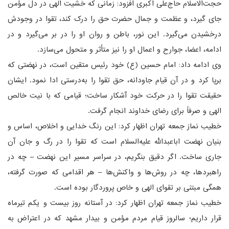
حجت‌الاسلام حاج‌علی اکبری افزود: زمانی که خشیت الهی در دل مؤمن
جای گیرد، و عظمت و جمال حضرت حق را درک کند، تقوا در وجودش
درخشیدن می‌گیرد. این نور، باطن و روان او را در بر می‌گیرد و در
ادامه، اعضا، جوارح و اعمال او را نیز متأثر و متحول می‌سازد.
وی ادامه داد: امام حسین (ع) خود رئیس متقین است، در نهضتی که
برپا کرد و در آن قیام جاودانه، حق تقوا را به‌درستی ادا نمود. ایشان
حقیقت تقوا را در حرکت خود آشکار ساخت؛ قیامی که با نیت خالص
الهی و صرفاً برای رضای خداوند انجام گرفت.
خطیب نماز جمعه تهران اظهار کرد: این رنگ خدایی و اخلاص، اساس و
بنیان نهضت اباعبدالله علیه‌السلام است که تقوا را در رگ و جان آن
جاری ساخت. اگر دقیق بنگریم، در سراسر مسیر این نهضت – چه در
راهبردها، چه در روش‌ها و واکنش‌ها – هر اقدامی که صورت گرفته،
همگی مبتنی بر تقوای الهی و خاص پروردگار بوده است.
خطیب نماز جمعه تهران اظهار کرد: در آستانه روز بیست و یکم تیرماه
قرار داریم؛ سالروز قیام مردم مؤمن و بیدار مشهد که در اعتراض به