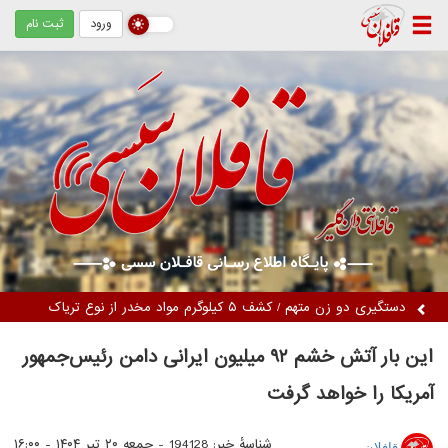
ورود
ثبت نام
دستگیری دو زن متهم / کشف ۵ کیلوگرم مواد مخدر از نوع تریاک
این بار آتش خشم ۹۲ میلیون ایرانی دامن رئیس‌جمهور
آمریکا را خواهد گرفت
شناسهٔ خبر: 194128 -
جمعه ۲۰ تیر ۱۴۰۴ - ۱۶:۰۰
قافلان