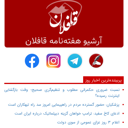
پربیننده‌ترین اخبار روز
نسبت ضروری حکمرانی مطلوب و تنظیم‌گری صحیح؛ وقت بازگشایی
اینترنت رسیده؟
پزشکیان: حضور گسترده مردم در راهپیمایی امروز سد راه تبهکاران است
ادعای کاخ سفید: ترامپ خواهان گزینه دیپلماتیک درباره ایران است
اعلام ۳ روز عزای عمومی از سوی دولت