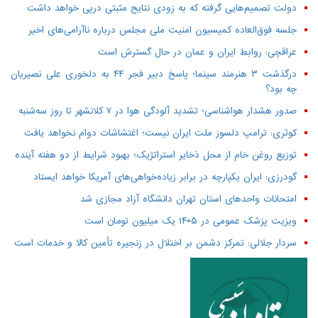
دولت تصمیم‌هایی گرفته که به زودی نتایج مثبتی درپی خواهد داشت
جلسه فوق‌العاده کمیسیون امنیت ملی مجلس درباره ناآرامی‌های اخیر
عراقچی: روابط ایران و عمان در حال گسترش است
درگذشت ۳ هنرمند سینما؛ پاسخ دبیر فجر ۴۴ به دلخوری علی نصیریان
چه بود؟
صدور هشدار هواشناسی؛ تشدید آلودگی هوا در ۷ کلانشهر تا روز سه‌شنبه
کوثری: ترامپ دلسوز ملت ایران نیست؛ اغتشاشات دوام نخواهد یافت
توزیع روغن خام از محل ذخایر استراتژیک؛ بهبود شرایط از دو هفته آینده
گودرزی: ایران یکپارچه در برابر زیاده‌خواهی‌های آمریکا خواهد ایستاد
امتحانات واحدهای استان تهران دانشگاه آزاد مجازی شد
ویزیت پزشک عمومی در ۱۴۰۵ یک میلیون تومان است
سردار جلالی: تمرکز دشمن بر اختلال در زنجیره تأمین کالا و خدمات است