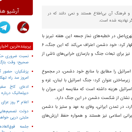
ن و فرهنگ آن بی‌اطلاع هستند و نمی دانند که در
ر نهادینه شده است.
ری‌اصل در خطبه‌های نماز جمعه این هفته تبریز با
اشاره به شکست سنگین دشمن در جریان جنگ ۱۲ روزه اظهار کرد: خود دشمن اعتراف می‌کند که این جنگ، ۶
پربیننده‌ترین اخبار
هزینه مستقیم برای اسرائیل داشته و ۱۲ میلیارد نیز برای تبعات جنگ و بازسازی خرابی‌های ناشی از
نسبت ضروری حکمر
صحیح؛ وقت بازگش
اسرائیل را مطابق با منابع خود دشمن، در مجموع
پزشکیان: حضور گ
امروز سد راه تبهک
بی ۵۰ هزار خانه و امکانات زیرساختی عنوان کرد؛ جنگ اسرائیل با لبنان، غزه و
ادعای کاخ سفید
اسرائیل هزینه داشته است که مقایسه این میزان با
دیپلماتیک درباره 
اعلام ۳ روز عزای عمومی از سوی دولت
د، در تمدن ایرانی، وفای به عهد و ستیز با دشمن
دولت تصمیم‌هایی
یرانی اسلامی نیز هستند و همواره حفظ ارزش‌های
مثبتی درپی خواه
جلسه فوق‌العا