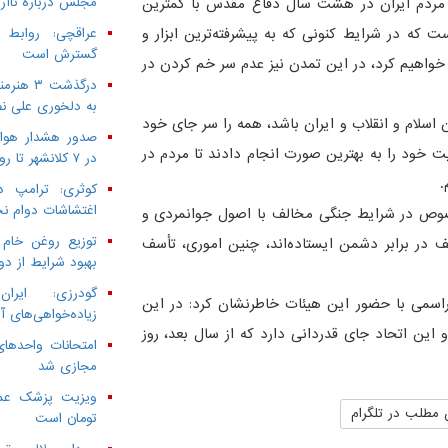
مردم ایران در هشت سال دفاع مقدس با کمترین
مجلس درباره ناآرا
 که در شرایط کنونی که به پیشرفته‌ترین ابزار و
عراقچی: روابط
گسترش است
خواهیم کرد، در این تمدن نیز عدم سر خم کردن در
به دلخوری علی نص
 اسلام و انقلاب و ایران باشد، همه را سر جای خود
صدور هشدار هواش
تمامی کسانی که در جنگ ۱۲ روزه، فعالیت خود را به بهترین صورت انجام دادند تا مردم در
در ۷ کلانشهر تا روز سه‌شنبه
.
کوثری: ترامپ د
اغتشاشات دوام ن
 خصوص در شرایط جنگی مخالف با اصول جوانمردی و
توزیع روغن خام 
 در برابر دشمن ایستاده‌اند، چنین اموری، تأسف
بهبود شرایط از دو
گودرزی: ایرا
مراسمی با حضور این هیئات خاطرنشان کرد: در این
زیاده‌خواهی‌های آ
 این اتحاد جای قدردانی دارد که از سال بعد، روز
امتحانات واحدهای
مجازی شد
 مطلب در تلگرام
تومان است