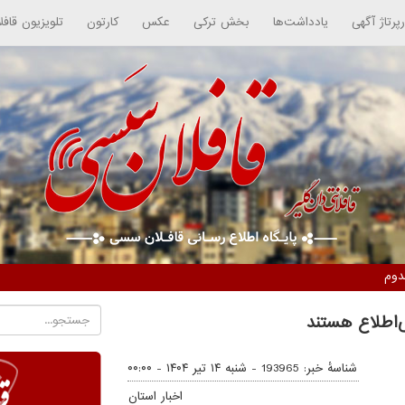
رپرتاژ آگهی
یادداشت‌ها
بخش ترکی
عکس
کارتون
تلویزیون قافل
‌اطلاع هستند
شناسهٔ خبر: 193965 -
شنبه ۱۴ تیر ۱۴۰۴ - ۰۰:۰۰
اخبار استان