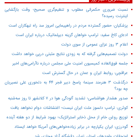
نسبت ضروری حکمرانی مطلوب و تنظیم‌گری صحیح؛ وقت بازگشایی
اینترنت رسیده؟
پزشکیان: حضور گسترده مردم در راهپیمایی امروز سد راه تبهکاران است
ادعای کاخ سفید: ترامپ خواهان گزینه دیپلماتیک درباره ایران است
اعلام ۳ روز عزای عمومی از سوی دولت
دولت تصمیم‌هایی گرفته که به زودی نتایج مثبتی درپی خواهد داشت
جلسه فوق‌العاده کمیسیون امنیت ملی مجلس درباره ناآرامی‌های اخیر
عراقچی: روابط ایران و عمان در حال گسترش است
درگذشت ۳ هنرمند سینما؛ پاسخ دبیر فجر ۴۴ به دلخوری علی نصیریان
چه بود؟
صدور هشدار هواشناسی؛ تشدید آلودگی هوا در ۷ کلانشهر تا روز سه‌شنبه
کوثری: ترامپ دلسوز ملت ایران نیست؛ اغتشاشات دوام نخواهد یافت
توزیع روغن خام از محل ذخایر استراتژیک؛ بهبود شرایط از دو هفته آینده
گودرزی: ایران یکپارچه در برابر زیاده‌خواهی‌های آمریکا خواهد ایستاد
امتحانات واحدهای استان تهران دانشگاه آزاد مجازی شد